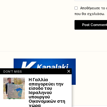
Αποθήκευσε το ό
που θα σχολιάσω.
DON'T MISS
Η Γαλλία
απαγορεύει την
είσοδο του
Iσραληνού
υπουργού
Οικονομικών στη
χώρα