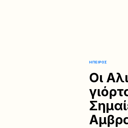
ΉΠΕΙΡΟΣ
Οι Αλ
γιόρτ
Σημαί
Αμβρα