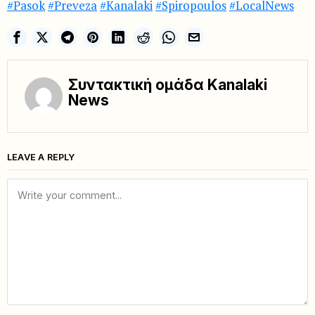
#Pasok
#Preveza
#Kanalaki
#Spiropoulos
#LocalNews
Συντακτική ομάδα Kanalaki
News
LEAVE A REPLY