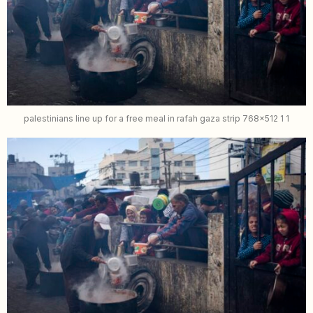
palestinians line up for a free meal in rafah gaza strip 768x512 1 1