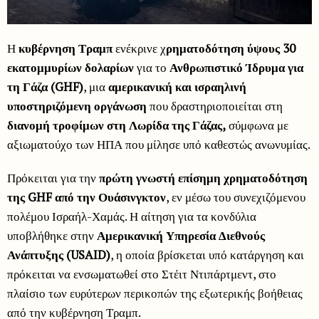
Η
κυβέρνηση Τραμπ
ενέκρινε χ
ρηματοδότηση ύψους 30
εκατομμυρίων δολαρίων
για το
Ανθρωπιστικό Ίδρυμα για
τη Γάζα (GHF)
, μια
αμερικανική και ισραηλινή
υποστηριζόμενη οργάνωση
που δραστηριοποιείται στη
διανομή τροφίμων στη Λωρίδα της Γάζας,
σύμφωνα με
αξιωματούχο των ΗΠΑ που μίλησε υπό καθεστώς ανωνυμίας.
Πρόκειται για την
πρώτη γνωστή επίσημη χρηματοδότηση
της GHF από την Ουάσινγκτον
, εν μέσω του συνεχιζόμενου
πολέμου Ισραήλ-Χαμάς. Η αίτηση για τα κονδύλια
υποβλήθηκε στην
Αμερικανική Υπηρεσία Διεθνούς
Ανάπτυξης (USAID)
, η οποία βρίσκεται υπό κατάργηση και
πρόκειται να ενσωματωθεί στο Στέιτ Ντιπάρτμεντ, στο
πλαίσιο των ευρύτερων περικοπών της εξωτερικής βοήθειας
από την κυβέρνηση Τραμπ.