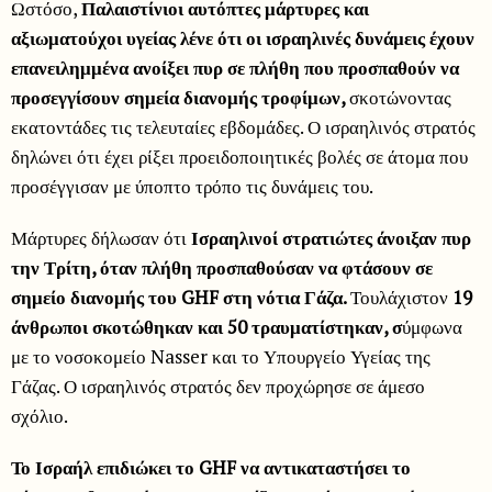
Ωστόσο,
Παλαιστίνιοι αυτόπτες μάρτυρες και
αξιωματούχοι υγείας λένε ότι οι ισραηλινές δυνάμεις έχουν
επανειλημμένα ανοίξει πυρ σε πλήθη που προσπαθούν να
προσεγγίσουν σημεία διανομής τροφίμων,
σκοτώνοντας
εκατοντάδες τις τελευταίες εβδομάδες. Ο ισραηλινός στρατός
δηλώνει ότι έχει ρίξει προειδοποιητικές βολές σε άτομα που
προσέγγισαν με ύποπτο τρόπο τις δυνάμεις του.
Μάρτυρες δήλωσαν ότι
Ισραηλινοί στρατιώτες άνοιξαν πυρ
την Τρίτη, όταν πλήθη προσπαθούσαν να φτάσουν σε
σημείο διανομής του GHF στη νότια Γάζα.
Τουλάχιστον
19
άνθρωποι σκοτώθηκαν και 50 τραυματίστηκαν, σ
ύμφωνα
με το νοσοκομείο Nasser και το Υπουργείο Υγείας της
Γάζας. Ο ισραηλινός στρατός δεν προχώρησε σε άμεσο
σχόλιο.
Το Ισραήλ επιδιώκει το GHF να αντικαταστήσει το