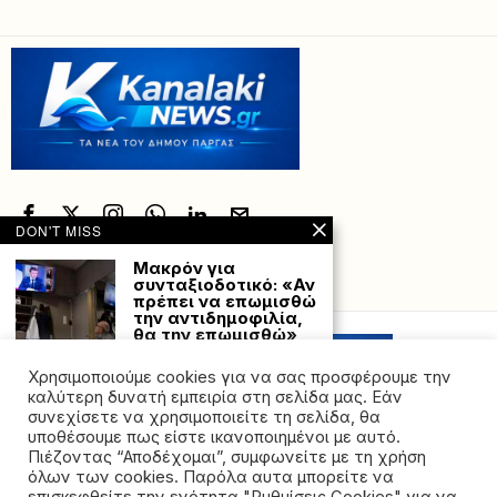
DON'T MISS
Μακρόν για
συνταξιοδοτικό: «Αν
Powered with
by Hostville”)
πρέπει να επωμισθώ
την αντιδημοφιλία,
θα την επωμισθώ»
Ο πρόεδρος της
Γαλλίας, Εμανουέλ
Χρησιμοποιούμε cookies για να σας προσφέρουμε την
Μακρόν συνεχίζει να
καλύτερη δυνατή εμπειρία στη σελίδα μας. Εάν
ισχυρίζεται
συνεχίσετε να χρησιμοποιείτε τη σελίδα, θα
υποθέσουμε πως είστε ικανοποιημένοι με αυτό.
Ανακοινώθηκε η
Πιέζοντας “Αποδέχομαι”, συμφωνείτε με τη χρήση
επίσκεψη Πούτιν
όλων των cookies. Παρόλα αυτα μπορείτε να
στην Κίνα – Πότε θα
©2026 - All rights reserved. Απαγορεύεται ρητά η
γίνει