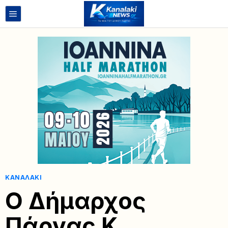
ΚΑΝΑΛΆΚΙ
Ο Δήμαρχος
Πάργας Κ.