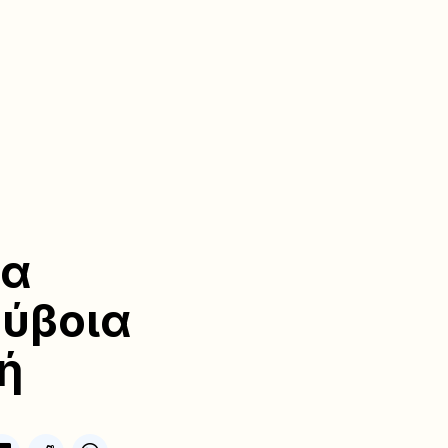
τα
Εύβοια
ή