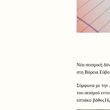
Νέα σεισμική δό
στη Βόρεια Εύβο
Σύμφωνα με την 
του σεισμού εντο
εστιάκο βάθος16,