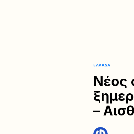
ΕΛΛΆΔΑ
Νέος 
ξημερ
– Αισ