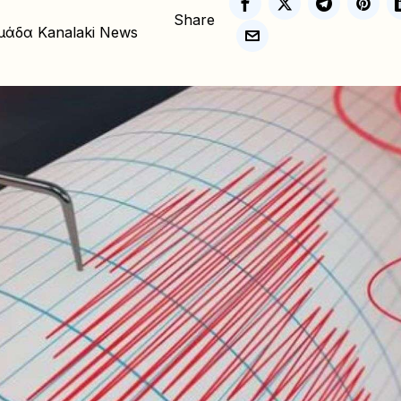
Share
μάδα Kanalaki News