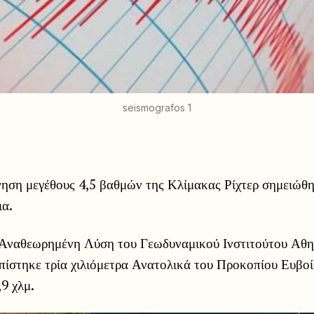
seismografos 1
νηση μεγέθους 4,5 βαθμών της Κλίμακας Ρίχτερ σημειώθη
ια.
Αναθεωρημένη Λύση του Γεωδυναμικού Ινστιτούτου Αθη
πίστηκε τρία χιλιόμετρα Ανατολικά του Προκοπίου Ευβοία
9 χλμ.