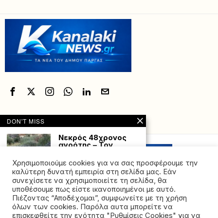
DON'T MISS
Powered with
by Hostville”)
Νεκρός 48χρονος
αγρότης – Τον
καταπλάκωσε το
τρακτέρ του
Χρησιμοποιούμε cookies για να σας προσφέρουμε την
Τραγωδία στην Σκάλα
καλύτερη δυνατή εμπειρία στη σελίδα μας. Εάν
του Δήμου Οιχαλίας
συνεχίσετε να χρησιμοποιείτε τη σελίδα, θα
όπου έχασε τη ζωή
υποθέσουμε πως είστε ικανοποιημένοι με αυτό.
Πιέζοντας “Αποδέχομαι”, συμφωνείτε με τη χρήση
Eurojackpot 24/4/26:
όλων των cookies. Παρόλα αυτα μπορείτε να
Νέα κλήρωση για 36
©2026 - All rights reserved. Απαγορεύεται ρητά η
εκατ. ευρώ
επισκεφθείτε την ενότητα "Ρυθμίσεις Cookies" για να