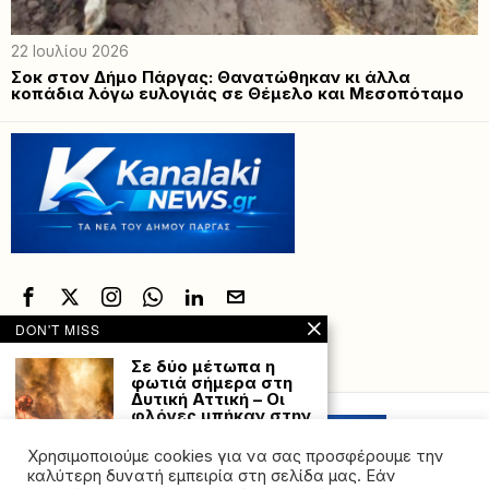
22 Ιουλίου 2026
Σοκ στον Δήμο Πάργας: Θανατώθηκαν κι άλλα
κοπάδια λόγω ευλογιάς σε Θέμελο και Μεσοπόταμο
DON'T MISS
Σε δύο μέτωπα η
Powered with
by Hostville”)
φωτιά σήμερα στη
Δυτική Αττική – Οι
φλόγες μπήκαν στην
Αγία Σκέπη – Όλες οι
εξελίξεις
Χρησιμοποιούμε cookies για να σας προσφέρουμε την
Σε εξέλιξη και σήμερα
καλύτερη δυνατή εμπειρία στη σελίδα μας. Εάν
Δευτέρα η φωτιά στη