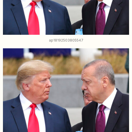
ap18192503805547