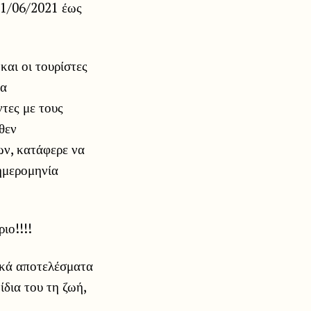
01/06/2021 έως
και οι τουρίστες
ια
τες με τους
θεν
ν, κατάφερε να
ημερομηνία
ιο!!!!
τικά αποτελέσματα
ίδια του τη ζωή,