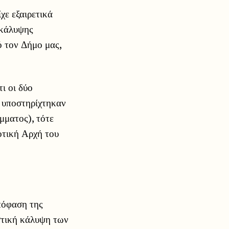
χε εξαιρετικά
 κάλυψης
 τον Δήμο μας,
ι οι δύο
υποστηρίχτηκαν
μματος), τότε
οτική Αρχή του
πόφαση της
στική κάλυψη των