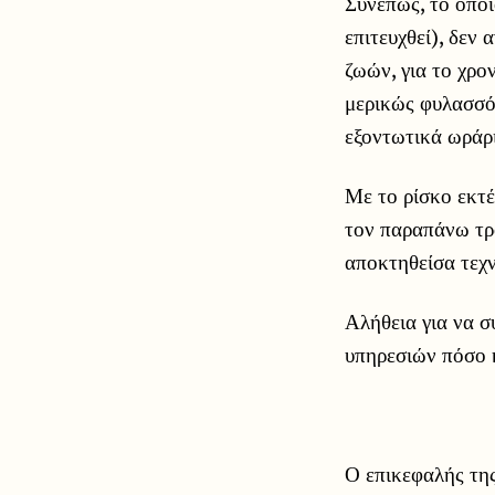
Συνεπώς, το όποι
επιτευχθεί), δεν
ζωών, για το χρο
μερικώς φυλασσό
εξοντωτικά ωράρι
Με το ρίσκο εκτ
τον παραπάνω τρ
αποκτηθείσα τεχ
Αλήθεια για να σ
υπηρεσιών πόσο κ
Ο επικεφαλής τη