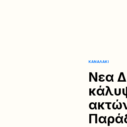
ΚΑΝΑΛΆΚΙ
Νεα Δ
κάλυ
ακτώ
Παρά