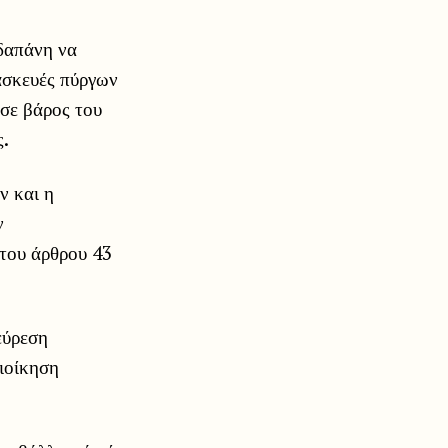
δαπάνη να
ασκευές πύργων
 σε βάρος του
ς.
ν και η
ν
 του άρθρου 43
εύρεση
ιοίκηση