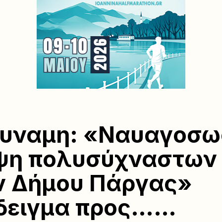
υναμη: «Ναυαγοσω
ψη πολυσύχναστων
ν Δήμου Πάργας»
δειγμα προς……