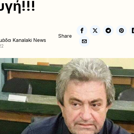
γή!!!
Share
μάδα Kanalaki News
22