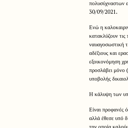
πολυσύχναστων α
30/09/2021.
Ενώ η καλοκαιριν
κατακλύζουν τις 
ναυαγοσωστική τ
αδέξιους και ερα
εξοικονόμηση χρ
προσλάβει μόνο 
υποβολής δικαιολ
Η κάλυψη των υπ
Είναι προφανές ό
αλλά έθεσε υπό δ
την οποία καλούμ