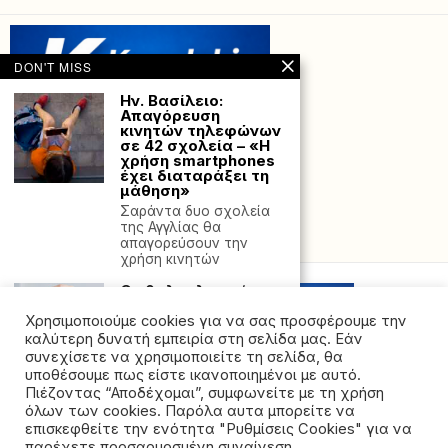
DON'T MISS
Ην. Βασίλειο:
Απαγόρευση
κινητών τηλεφώνων
σε 42 σχολεία – «Η
χρήση smartphones
έχει διαταράξει τη
μάθηση»
Σαράντα δυο σχολεία
της Αγγλίας θα
Powered with
by Hostville”)
απαγορεύσουν την
χρήση κινητών
Οφθαλμολογική
Εταιρεία:
Παραπλανητικές και
Χρησιμοποιούμε cookies για να σας προσφέρουμε την
αβάσιμες οι
καλύτερη δυνατή εμπειρία στη σελίδα μας. Εάν
«μαγικές λύσεις»
συνεχίσετε να χρησιμοποιείτε τη σελίδα, θα
για διόρθωση
υποθέσουμε πως είστε ικανοποιημένοι με αυτό.
μυωπίας με
Πιέζοντας “Αποδέχομαι”, συμφωνείτε με τη χρήση
σταγόνες
όλων των cookies. Παρόλα αυτα μπορείτε να
©2026 - All rights reserved. Απαγορεύεται ρητά η
Η συγκεκριμένη
επισκεφθείτε την ενότητα "Ρυθμίσεις Cookies" για να
διαδικασία περί
αναδημοσίευση χωρίς προηγούμενη έγγραφη άδεια
παρέχετε προσαρμοσμένη συναίνεση.