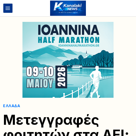
ΕΛΛΆΔΑ
Μετεγγραφές
φοιτητών στα ΑΕΙ: