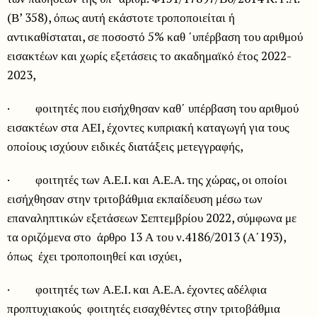
(Β’ 358), όπως αυτή εκάστοτε τροποποιείται ή
αντικαθίσταται, σε ποσοστό 5% καθ ΄υπέρβαση του αριθμού
εισακτέων και χωρίς εξετάσεις το ακαδημαϊκό έτος 2022-
2023,
· φοιτητές που εισήχθησαν καθ΄ υπέρβαση του αριθμού
εισακτέων στα ΑΕΙ, έχοντες κυπριακή καταγωγή για τους
οποίους ισχύουν ειδικές διατάξεις μετεγγραφής,
· φοιτητές των Α.Ε.Ι. και Α.Ε.Α. της χώρας, οι οποίοι
εισήχθησαν στην τριτοβάθμια εκπαίδευση μέσω των
επαναληπτικών εξετάσεων Σεπτεμβρίου 2022, σύμφωνα με
τα οριζόμενα στο άρθρο 13 Α του ν.4186/2013 (Α΄193),
όπως έχει τροποποιηθεί και ισχύει,
· φοιτητές των Α.Ε.Ι. και Α.Ε.Α. έχοντες αδέλφια
προπτυχιακούς φοιτητές εισαχθέντες στην τριτοβάθμια