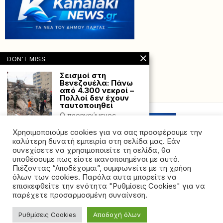
DON'T MISS
Σεισμοί στη
Βενεζουέλα: Πάνω
από 4.300 νεκροί –
Powered with
by Hostville”)
Πολλοί δεν έχουν
ταυτοποιηθεί
Ο προηγούμενος
απολογισμός, με
χθεσινή ημερομηνία,
Χρησιμοποιούμε cookies για να σας προσφέρουμε την
ήταν 4.118 νεκροί. Ο
καλύτερη δυνατή εμπειρία στη σελίδα μας. Εάν
συνεχίσετε να χρησιμοποιείτε τη σελίδα, θα
Γυναικοκτονία στην
υποθέσουμε πως είστε ικανοποιημένοι με αυτό.
Καλαμάτα: Φώναζε
Πιέζοντας “Αποδέχομαι”, συμφωνείτε με τη χρήση
για «βοήθεια» η
όλων των cookies. Παρόλα αυτα μπορείτε να
39χρονη
©2026 - All rights reserved. Απαγορεύεται ρητά η
επισκεφθείτε την ενότητα "Ρυθμίσεις Cookies" για να
Το θύμα έφερε
αναδημοσίευση χωρίς προηγούμενη έγγραφη άδεια
παρέχετε προσαρμοσμένη συναίνεση.
τραύματα και στην
της ιδιοκτήτριας εταιρείας
πλάτη. Νέα
γυναικοκτονία- μιας
Ρυθμίσεις Cookies
Αποδοχή όλων