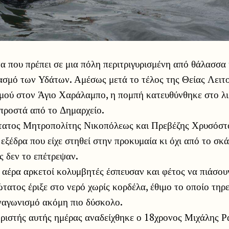
α που πρέπει σε μια πόλη περιτριγυρισμένη από θάλασσα
ασμό των Υδάτων. Αμέσως μετά το τέλος της Θείας Λειτο
μού στον Άγιο Χαράλαμπο, η πομπή κατευθύνθηκε στο λιμ
προστά από το Δημαρχείο.
τατος Μητροπολίτης Νικοπόλεως και Πρεβέζης Χρυσόστο
εξέδρα που είχε στηθεί στην προκυμαία κι όχι από το σκά
ς δεν το επέτρεψαν.
 αέρα αρκετοί κολυμβητές έσπευσαν και φέτος να πιάσου
τατος έριξε στο νερό χωρίς κορδέλα, έθιμο το οποίο τηρε
ναγωνισμό ακόμη πιο δύσκολο.
ωριστής αυτής ημέρας αναδείχθηκε ο 18χρονος Μιχάλης Ρ