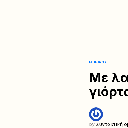
ΉΠΕΙΡΟΣ
Με λα
γιόρτ
by
Συντακτική ο