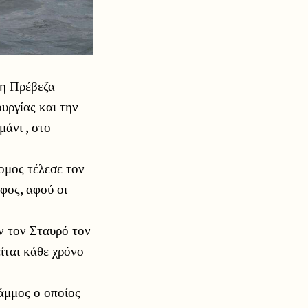
 η Πρέβεζα
υργίας και την
άνι , στο
μος τέλεσε τον
φος, αφού οι
ν τον Σταυρό τον
ίται κάθε χρόνο
άμμος ο οποίος