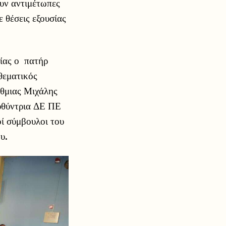
υν αντιμέτωπες
 θέσεις εξουσίας
ίας ο πατήρ
θεματικός
άθμιας Μιχάλης
υθύντρια ΔΕ ΠΕ
ί σύμβουλοι του
υ.