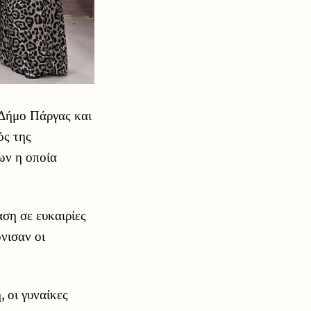
 Δήμο Πάργας και
ός της
ων η οποία
ση σε ευκαιρίες
νισαν οι
, οι γυναίκες