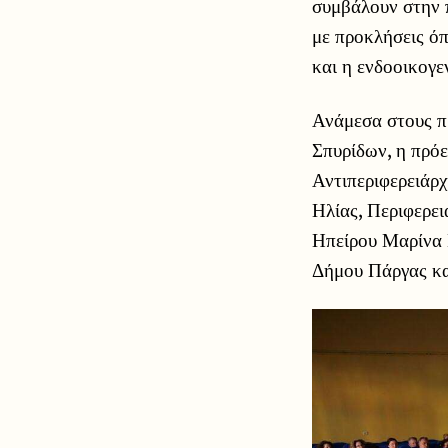
συμβάλουν στην 
με προκλήσεις όπ
και η ενδοοικογε
Ανάμεσα στους π
Σπυρίδων, η πρό
Αντιπεριφερειάρ
Ηλίας, Περιφερε
Ηπείρου Μαρίνα 
Δήμου Πάργας κα