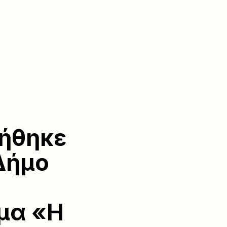
ιήθηκε
Δήμο
μα «Η