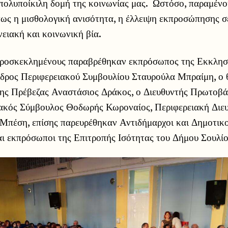
πολυποίκιλη δομή της κοινωνίας μας. Ωστόσο, παραμένο
ως η μισθολογική ανισότητα, η έλλειψη εκπροσώπησης σε
νειακή και κοινωνική βία.
ροσκεκλημένους παραβρέθηκαν εκπρόσωπος της Εκκλησ
εδρος Περιφερειακού Συμβουλίου Σταυρούλα Μπραίμη, ο 
χης Πρέβεζας Αναστάσιος Δράκος, ο Διευθυντής Πρωτοβ
ιακός Σύμβουλος Θοδωρής Κωροναίος, Περιφερειακή Διε
Μπέση, επίσης παρευρέθηκαν Αντιδήμαρχοι και Δημοτικο
ι εκπρόσωποι της Επιτροπής Ισότητας του Δήμου Σουλίο