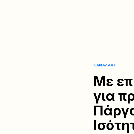
ΚΑΝΑΛΆΚΙ
Με επ
για π
Πάργα
Ισότη