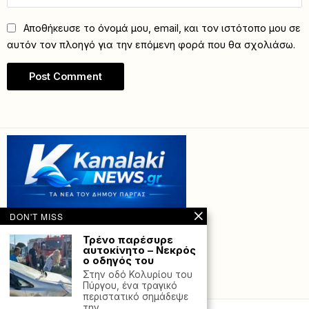
Αποθήκευσε το όνομά μου, email, και τον ιστότοπο μου σε
αυτόν τον πλοηγό για την επόμενη φορά που θα σχολιάσω.
DON'T MISS
Τρένο παρέσυρε
αυτοκίνητο – Νεκρός
ο οδηγός του
Στην οδό Κολυρίου του
Powered with
by Hostville”)
Πύργου, ένα τραγικό
περιστατικό σημάδεψε
την