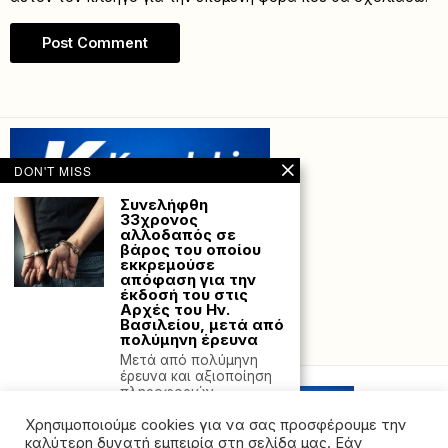
DON'T MISS
Συνελήφθη
33χρονος
αλλοδαπός σε
βάρος του οποίου
εκκρεμούσε
απόφαση για την
έκδοσή του στις
Αρχές του Ην.
Βασιλείου, μετά από
πολύμηνη έρευνα
Powered with
by Hostville”)
Μετά από πολύμηνη
έρευνα και αξιοποίηση
πληροφοριών
αστυνομικών του
Χρησιμοποιούμε cookies για να σας προσφέρουμε την
Τμήματος
καλύτερη δυνατή εμπειρία στη σελίδα μας. Εάν