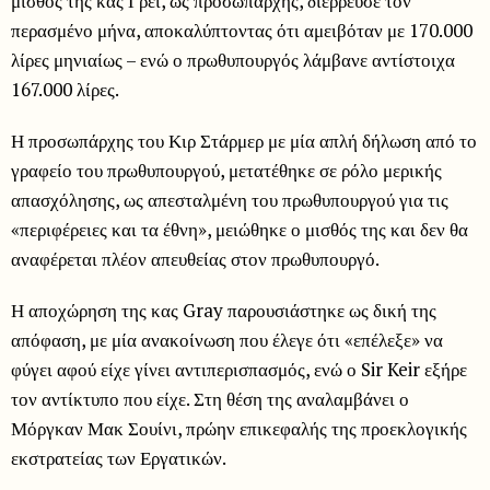
μισθός της κας Γρέι, ως προσωπάρχης, διέρρευσε τον
περασμένο μήνα, αποκαλύπτοντας ότι αμειβόταν με 170.000
λίρες μηνιαίως – ενώ ο πρωθυπουργός λάμβανε αντίστοιχα
167.000 λίρες.
Η προσωπάρχης του Κιρ Στάρμερ με μία απλή δήλωση από το
γραφείο του πρωθυπουργού, μετατέθηκε σε ρόλο μερικής
απασχόλησης, ως απεσταλμένη του πρωθυπουργού για τις
«περιφέρειες και τα έθνη», μειώθηκε ο μισθός της και δεν θα
αναφέρεται πλέον απευθείας στον πρωθυπουργό.
Η αποχώρηση της κας Gray παρουσιάστηκε ως δική της
απόφαση, με μία ανακοίνωση που έλεγε ότι «επέλεξε» να
φύγει αφού είχε γίνει αντιπερισπασμός, ενώ ο Sir Keir εξήρε
τον αντίκτυπο που είχε. Στη θέση της αναλαμβάνει ο
Μόργκαν Μακ Σουίνι, πρώην επικεφαλής της προεκλογικής
εκστρατείας των Εργατικών.