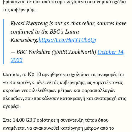
βρίσκονται σε σοκ από τα αμφιλεγόμενα οικονομικά σχέδια
της κυβέρνησης.
Kwasi Kwarteng is out as chancellor, sources have
confirmed to the BBC’s Laura
Kuenssberg.
https://t.co/HaJY1Ub6Qj
— BBC Yorkshire (@BBCLookNorth)
October 14,
2022
Ωστόσο, το No 10 αρνήθηκε να σχολιάσει τις αναφορές ότι
«ο Κουαρτένγκ μένει εκτός κυβέρνησης, ως «αρχιτέκτονας
ακραίων νεοφιλελεύθερων μέτρων και φοροαπαλλαγών
πλουσίων, που προκάλεσαν κατακραυγή και αναταραχή στις
αγορές».
Στις 14.00 GBT ορίστηκε η συνέντευξη τύπου όπου
αναμένεται να ανακοινωθεί κατάργηση μέτρων από το