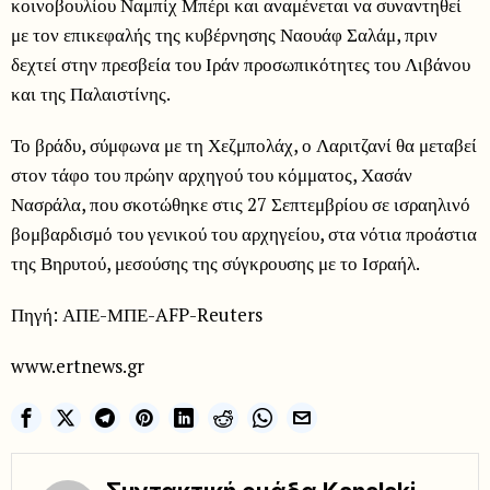
κοινοβουλίου Ναμπίχ Μπέρι και αναμένεται να συναντηθεί
με τον επικεφαλής της κυβέρνησης Ναουάφ Σαλάμ, πριν
δεχτεί στην πρεσβεία του Ιράν προσωπικότητες του Λιβάνου
και της Παλαιστίνης.
Το βράδυ, σύμφωνα με τη Χεζμπολάχ, ο Λαριτζανί θα μεταβεί
στον τάφο του πρώην αρχηγού του κόμματος, Χασάν
Νασράλα, που σκοτώθηκε στις 27 Σεπτεμβρίου σε ισραηλινό
βομβαρδισμό του γενικού του αρχηγείου, στα νότια προάστια
της Βηρυτού, μεσούσης της σύγκρουσης με το Ισραήλ.
Πηγή: ΑΠΕ-ΜΠΕ-AFP-Reuters
www.ertnews.gr