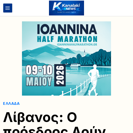
ΕΛΛΆΔΑ
Λίβανος: Ο
πρόεδρος Αούν