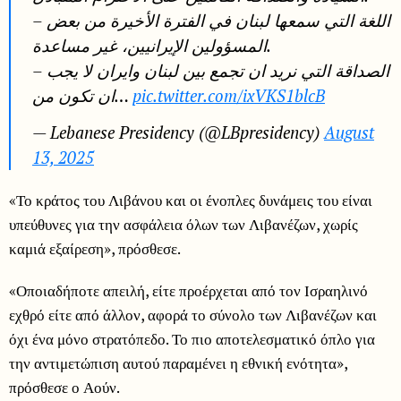
– اللغة التي سمعها لبنان في الفترة الأخيرة من بعض
المسؤولين الإيرانيين، غير مساعدة.
– الصداقة التي نريد ان تجمع بين لبنان وايران لا يجب
ان تكون من…
pic.twitter.com/ixVKS1blcB
— Lebanese Presidency (@LBpresidency)
August
13, 2025
«Το κράτος του Λιβάνου και οι ένοπλες δυνάμεις του είναι
υπεύθυνες για την ασφάλεια όλων των Λιβανέζων, χωρίς
καμιά εξαίρεση», πρόσθεσε.
«Οποιαδήποτε απειλή, είτε προέρχεται από τον Ισραηλινό
εχθρό είτε από άλλον, αφορά το σύνολο των Λιβανέζων και
όχι ένα μόνο στρατόπεδο. Το πιο αποτελεσματικό όπλο για
την αντιμετώπιση αυτού παραμένει η εθνική ενότητα»,
πρόσθεσε ο Αούν.