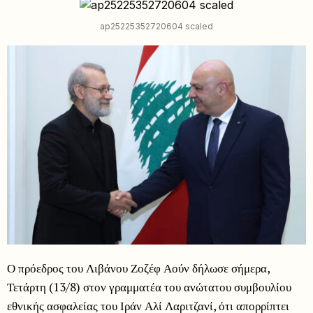
ap25225352720604 scaled
Ο πρόεδρος του Λιβάνου Ζοζέφ Αούν δήλωσε σήμερα,
Τετάρτη (13/8) στον γραμματέα του ανώτατου συμβουλίου
εθνικής ασφαλείας του Ιράν Αλί Λαριτζανί, ότι απορρίπτει