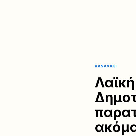
ΚΑΝΑΛΆΚΙ
Λαϊκή
Δημοτ
παρατ
ακόμα