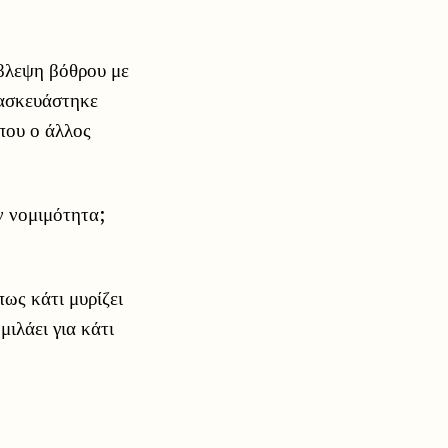
βλεψη βόθρου με
τασκευάστηκε
 που ο άλλος
ν νομιμότητα;
πως κάτι μυρίζει
ιλάει για κάτι