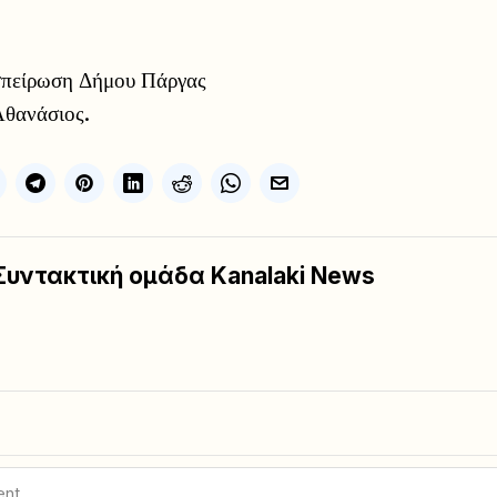
σπείρωση Δήμου Πάργας
θανάσιος.
Συντακτική ομάδα Kanalaki News