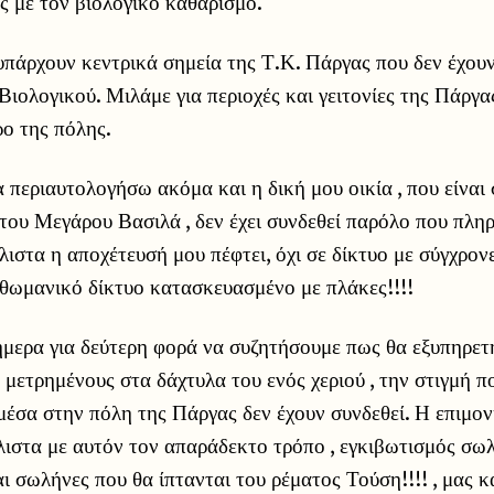
ις με τον βιολογικό καθαρισμό.
πάρχουν κεντρικά σημεία της Τ.Κ. Πάργας που δεν έχου
 Βιολογικού. Μιλάμε για περιοχές και γειτονίες της Πάργ
ρο της πόλης.
 περιαυτολογήσω ακόμα και η δική μου οικία , που είναι 
 του Μεγάρου Βασιλά , δεν έχει συνδεθεί παρόλο που πλ
ιστα η αποχέτευσή μου πέφτει, όχι σε δίκτυο με σύγχρο
οθωμανικό δίκτυο κατασκευασμένο με πλάκες!!!!
ήμερα για δεύτερη φορά να συζητήσουμε πως θα εξυπηρετ
ετρημένους στα δάχτυλα του ενός χεριού , την στιγμή π
έσα στην πόλη της Πάργας δεν έχουν συνδεθεί. Η επιμονή
άλιστα με αυτόν τον απαράδεκτο τρόπο , εγκιβωτισμός σ
ι σωλήνες που θα ίπτανται του ρέματος Τούση!!!! , μας κ