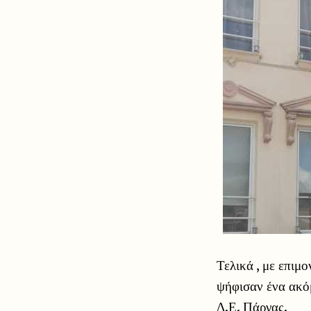
Τελικά , με επιμ
ψήφισαν ένα ακό
Δ.Ε. Πάργας.