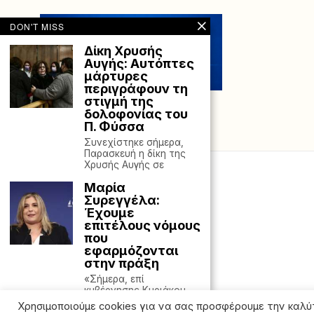
DON'T MISS
Δίκη Χρυσής
Αυγής: Αυτόπτες
μάρτυρες
περιγράφουν τη
στιγμή της
δολοφονίας του
Π. Φύσσα
Συνεχίστηκε σήμερα,
Παρασκευή η δίκη της
Χρυσής Αυγής σε
Μαρία
Συρεγγέλα:
Έχουμε
επιτέλους νόμους
που
εφαρμόζονται
στην πράξη
«Σήμερα, επί
κυβέρνησης Κυριάκου
Μητσοτάκη, έχουμε
Χρησιμοποιούμε cookies για να σας προσφέρουμε την καλύ
επιτέλους νόμους που