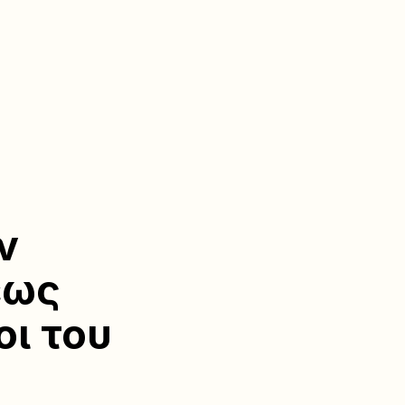
ν
έως
οι του