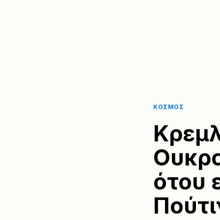
ΚΌΣΜΟΣ
Κρεμλ
Ουκρα
ότου 
Πούτι