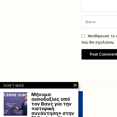
Αποθήκευσε το ό
που θα σχολιάσω.
DON'T MISS
Μήνυμα
αισιοδοξίας από
τον Βανς για την
«ιστορική
συνάντηση» στην