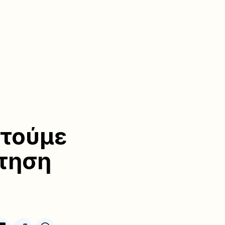
ητούμε
ότηση