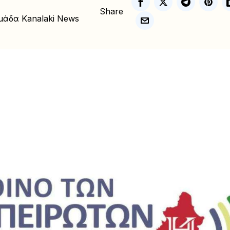
Share
μάδα Kanalaki News