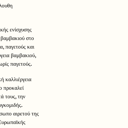
λουθη
κής ενίσχυσης
α βαμβακιού στο
α, παγετούς και
γεια βαμβακιού,
ωρίς παγετούς.
ή καλλιέργεια
ο προκαλεί
ά τους, την
γκομιδής.
σωπο αιρετού της
 Ευρωπαϊκής