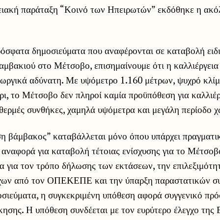
ειακή παράταξη “Κοινό των Ηπειρωτών” εκδόθηκε η ακό
όσφατα δημοσιεύματα που αναφέρονται σε καταβολή ειδι
βαμβακιού στο Μέτσοβο, επισημαίνουμε ότι η καλλιέργει
ωργικά αδύνατη. Με υψόμετρο 1.160 μέτρων, ψυχρό κλίμ
ι, το Μέτσοβο δεν πληροί καμία προϋπόθεση για καλλιέρ
 θερμές συνθήκες, χαμηλά υψόμετρα και μεγάλη περίοδο χ
ση βάμβακος” καταβάλλεται μόνο όπου υπάρχει πραγματικ
 αναφορά για καταβολή τέτοιας ενίσχυσης για το Μέτσοβ
 για τον τρόπο δήλωσης των εκτάσεων, την επιλεξιμότητ
χων από τον ΟΠΕΚΕΠΕ και την ύπαρξη παραστατικών συ
σιεύματα, η συγκεκριμένη υπόθεση αφορά συγγενικό πρό
κησης. Η υπόθεση συνδέεται με τον ευρύτερο έλεγχο της