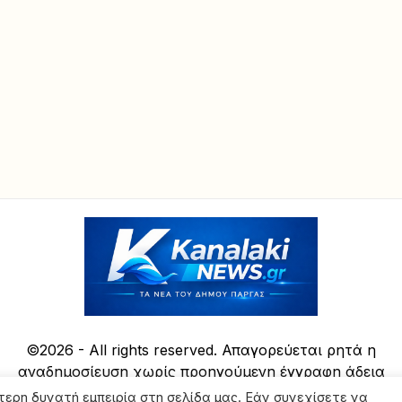
©2026 - All rights reserved. Απαγορεύεται ρητά η
αναδημοσίευση χωρίς προηγούμενη έγγραφη άδεια
της ιδιοκτήτριας εταιρείας
τερη δυνατή εμπειρία στη σελίδα μας. Εάν συνεχίσετε να