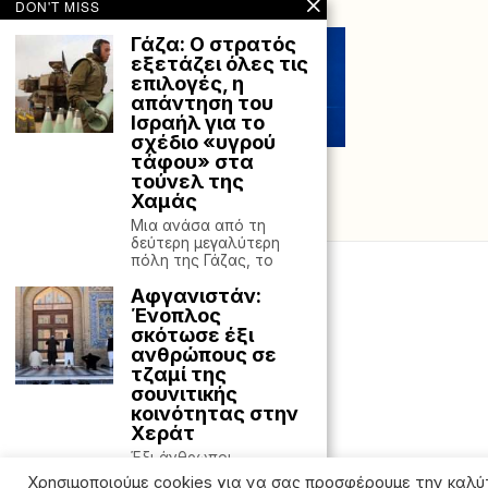
DON'T MISS
Γάζα: Ο στρατός
εξετάζει όλες τις
επιλογές, η
απάντηση του
Ισραήλ για το
σχέδιο «υγρού
τάφου» στα
τούνελ της
Χαμάς
Μια ανάσα από τη
δεύτερη μεγαλύτερη
πόλη της Γάζας, το
Αφγανιστάν:
Ένοπλος
σκότωσε έξι
ανθρώπους σε
τζαμί της
σουνιτικής
κοινότητας στην
Χεράτ
Έξι άνθρωποι
σκοτώθηκαν και ένας
Χρησιμοποιούμε cookies για να σας προσφέρουμε την καλύ