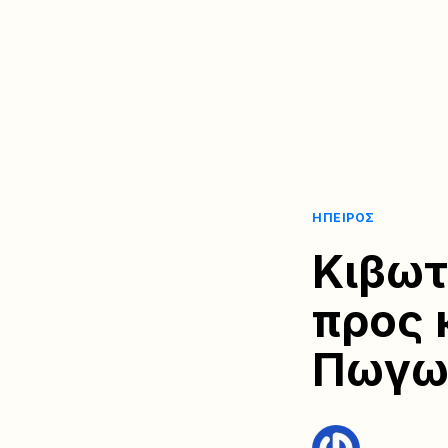
ΉΠΕΙΡΟΣ
Κιβωτ
προς 
Πωγω