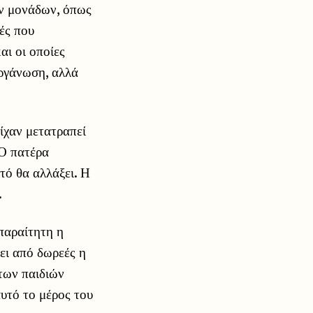
ων μονάδων, όπως
ές που
αι οι οποίες
οργάνωση, αλλά
είχαν μετατραπεί
ΚΟ πατέρα
τό θα αλλάξει. Η
.
παραίτητη η
τει από δωρεές η
των παιδιών
υτό το μέρος του