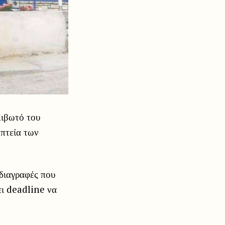
Κιβωτό του
οπτεία των
οδιαγραφές που
ει deadline να