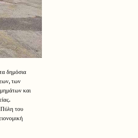
τα δημόσια
εων, των
τμημάτων και
είας.
 Πύλη του
ειονομική