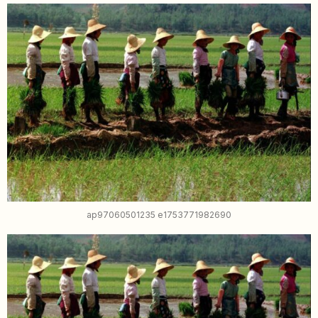
ap97060501235 e1753771982690