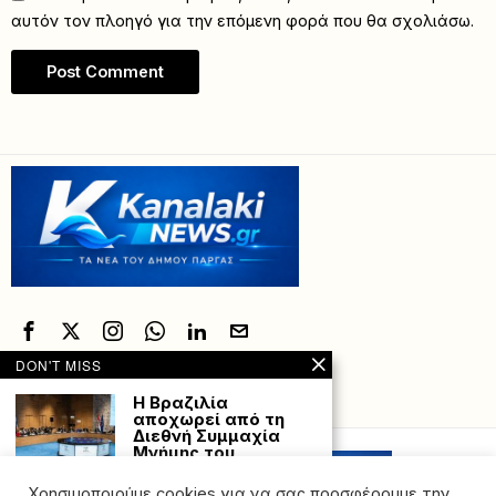
αυτόν τον πλοηγό για την επόμενη φορά που θα σχολιάσω.
DON'T MISS
Η Βραζιλία
Powered with
by Hostville”)
αποχωρεί από τη
Διεθνή Συμμαχία
Μνήμης του
Ολοκαυτώματος
(IHRA)
Χρησιμοποιούμε cookies για να σας προσφέρουμε την