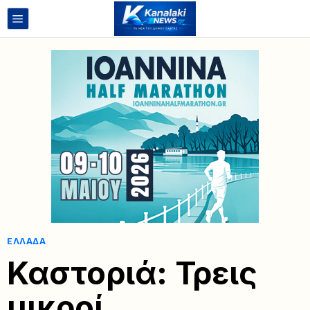
ΕΛΛΆΔΑ
Καστοριά: Τρεις
μικροί