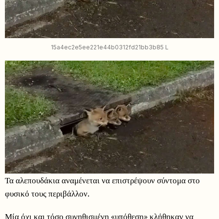
15a4ec2e5ee221e44b0312fd21bb3b85 L
Τα αλεπουδάκια αναμένεται να επιστρέψουν σύντομα στο
φυσικό τους περιβάλλον.
Μία όχι και τόσο συνηθισμένη «υπόθεση» κλήθηκαν να