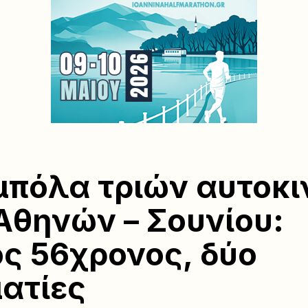
πόλα τριών αυτοκ
Αθηνών – Σουνίου:
ς 56χρονος, δύο
ατίες