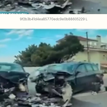
9f2b3b41d4ea85770edc9e0b88605229 L