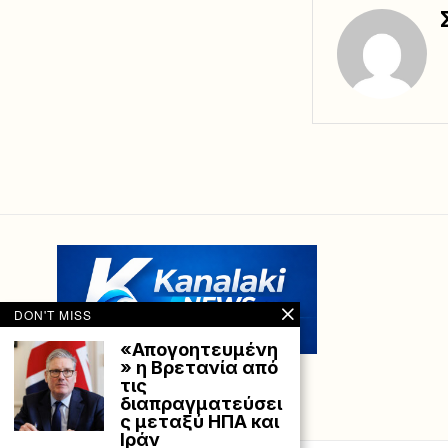
DON'T MISS
«Απογοητευμένη
» η Βρετανία από
τις
διαπραγματεύσει
ς μεταξύ ΗΠΑ και
Ιράν