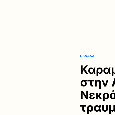
ΕΛΛΆΔΑ
Καραμ
στην 
Νεκρό
τραυμ