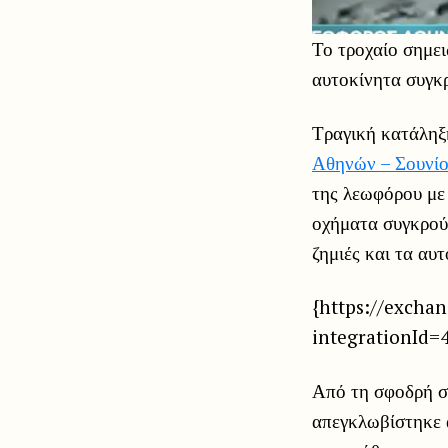
Το τροχαίο σημε
αυτοκίνητα συγκ
Τραγική κατάληξ
Αθηνών – Σουνί
της λεωφόρου με 
οχήματα συγκρού
ζημιές και τα αυ
{https://excha
integrationId=
Από τη σφοδρή σ
απεγκλωβίστηκε α