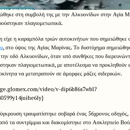
ιώθηκε στη συμβολή της με την Αλκυονίδων στην Αγία Μ
ρούστηκαν πλαγιομετωπικά.
η είχε η καραμπόλα τριών αυτοκινήτων που σημειώθηκε
ου
, στο ύψος της Αγίας Μαρίνας. Το δυστύχημα σημειώθη
την οδό Αλκυονίδων, όταν υπό συνθήκες που διερευνώντα
στηκαν πλαγιομετωπικά, με αποτέλεσμα να προκληθούν 
τοκίνητα να μετατραπούν σε άμορφες μάζες σιδερικών.
nge.glomex.com/video/v-dip6b86s7wbl?
40599y14juihe6ly}
ύγκρουση τραυματίστηκε σοβαρά ένας 56χρονος οδηγός, 
πό τα συντρίμμια και διακομίστηκε στο Ασκληπιείο Βού