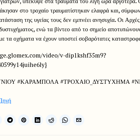
γιατρών, υπέκυψε στα τραύματά του λίγη ώρα αργότερα. 
άκησαν στο τροχαίο τραυματίστηκαν ελαφρά και, σύμφων
ατάσταση της υγείας τους δεν εμπνέει ανησυχία. Οι Αρχές
 δυστυχήματος, ενώ τα βίντεο από το σημείο αποτυπώνο
με τα οχήματα να έχουν υποστεί σοβαρότατες καταστροφ
nge.glomex.com/video/v-dip1kshf35m9?
40599y14juihe6ly}
ΝΙΟΥ #ΚΑΡΑΜΠΟΛΑ #ΤΡΟΧΑΙΟ_ΔΥΣΤΥΧΗΜΑ #Ν
Πηγή