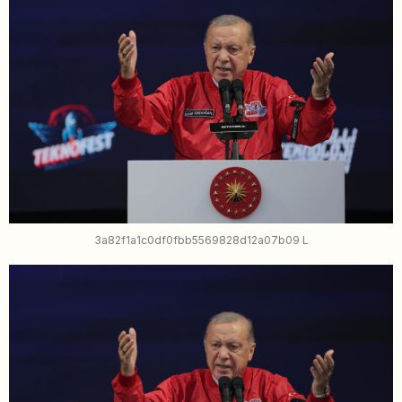
3a82f1a1c0df0fbb5569828d12a07b09 L