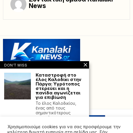
News
DON'T MISS
Καταστροφή στο
έλος Καλοδίκι στην
Πάργα: Υγρότοπος
στερεύει και η
πανίδα αγωνίζεται
για επιβίωση
Powered with
by Hostville”)
Το έλος Καλοδικίου,
ένας από τους
σημαντικότερους
υγροτόπους της
Ελλάδας,
Χρησιμοποιούμε cookies για να σας προσφέρουμε την
Γαλλία: Οι πολίτες
καλύτερη δυνατή εμπειρία στη σελίδα μας. Εάν