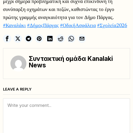
μέχρι σήμερα προβληματική και συχνά επικίνδυνη τη
συνύπαρξη οχημάτων και πεζών, καθιστώντας το έργο
πρώτης γραμμής αναγκαιότητα για τον Δήμο Πάργας.
#Καναλάκι
#ΔήμοςΠάργας
#ΟδικήΑσφάλεια
#Σχολεία2026
Συντακτική ομάδα Kanalaki
News
LEAVE A REPLY