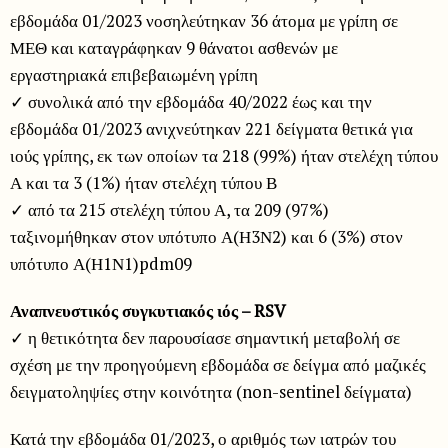
εβδομάδα 01/2023 νοσηλεύτηκαν 36 άτομα με γρίπη σε
ΜΕΘ και καταγράφηκαν 9 θάνατοι ασθενών με
εργαστηριακά επιβεβαιωμένη γρίπη
✓ συνολικά από την εβδομάδα 40/2022 έως και την
εβδομάδα 01/2023 ανιχνεύτηκαν 221 δείγματα θετικά για
ιούς γρίπης, εκ των οποίων τα 218 (99%) ήταν στελέχη τύπου
Α και τα 3 (1%) ήταν στελέχη τύπου Β
✓ από τα 215 στελέχη τύπου Α, τα 209 (97%)
ταξινομήθηκαν στον υπότυπο Α(Η3Ν2) και 6 (3%) στον
υπότυπο Α(Η1Ν1)pdm09
Αναπνευστικός συγκυτιακός ιός – RSV
✓ η θετικότητα δεν παρουσίασε σημαντική μεταβολή σε
σχέση με την προηγούμενη εβδομάδα σε δείγμα από μαζικές
δειγματοληψίες στην κοινότητα (non-sentinel δείγματα)
Κατά την εβδομάδα 01/2023, ο αριθμός των ιατρών του