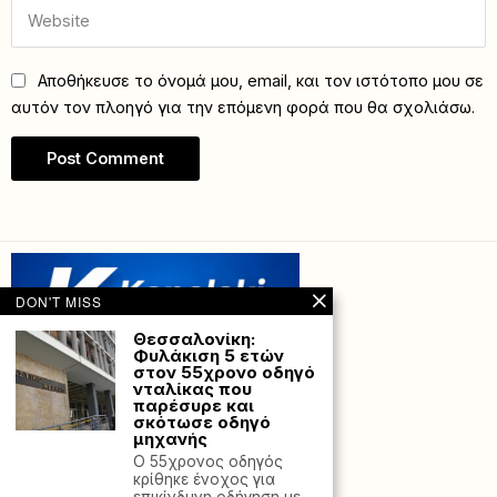
Αποθήκευσε το όνομά μου, email, και τον ιστότοπο μου σε
αυτόν τον πλοηγό για την επόμενη φορά που θα σχολιάσω.
DON'T MISS
Θεσσαλονίκη:
Φυλάκιση 5 ετών
στον 55χρονο οδηγό
νταλίκας που
παρέσυρε και
σκότωσε οδηγό
μηχανής
Ο 55χρονος οδηγός
κρίθηκε ένοχος για
Powered with
by Hostville”)