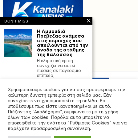
DON'T MISS
Η Αμμουδιά
Πρέβεζας ανάμεσα
στις περιοχές που
απειλούνται από την
άνοδο της στάθμης
της θάλασσας
Η κλιματική κρίση
Powered with
by Hostville”)
συνεχίζει να ασκεί
πιέσεις σε παγκόσμιο
επίπεδο,
Το Καχριμανέϊκο σε
Χρησιμοποιούμε cookies για να σας προσφέρουμε την
αναστάτωση μετά
τις αποκαλύψεις του
καλύτερη δυνατή εμπειρία στη σελίδα μας. Εάν
σκανδάλου:
συνεχίσετε να χρησιμοποιείτε τη σελίδα, θα
Εισαγγελέας για τα
υποθέσουμε πως είστε ικανοποιημένοι με αυτό.
υλικά ξιφασκίας στο
Πιέζοντας “Αποδέχομαι”, συμφωνείτε με τη χρήση
κτήμα – Σε εξέλιξη η
όλων των cookies. Παρόλα αυτα μπορείτε να
προανάκριση
©2026 - All rights reserved. Απαγορεύεται ρητά η
επισκεφθείτε την ενότητα "Ρυθμίσεις Cookies" για να
Καταλύτης τα
αναδημοσίευση χωρίς προηγούμενη έγγραφη άδεια
παρέχετε προσαρμοσμένη συναίνεση.
ντοκουμέντα του
της ιδιοκτήτριας εταιρείας
«Τύπος Ηπείρου» και τα