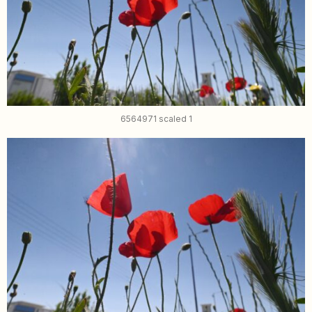
6564971 scaled 1