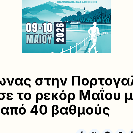
νας στην Πορτογα
ε το ρεκόρ Μαΐου μ
από 40 βαθμούς