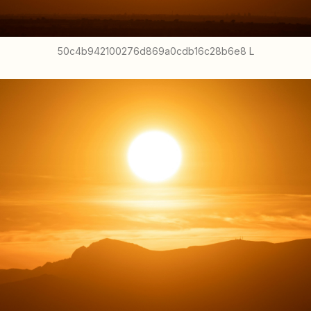
50c4b942100276d869a0cdb16c28b6e8 L