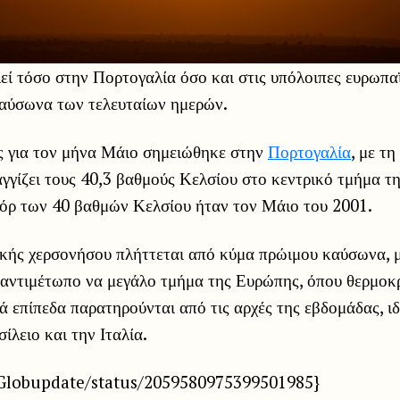
ί τόσο στην Πορτογαλία όσο και στις υπόλοιπες ευρωπα
αύσωνα των τελευταίων ημερών.
ς για τον μήνα Μάιο σημειώθηκε στην
Πορτογαλία
, με τη
γγίζει τους 40,3 βαθμούς Κελσίου στο κεντρικό τμήμα τ
όρ των 40 βαθμών Κελσίου ήταν τον Μάιο του 2001.
ικής χερσονήσου πλήττεται από κύμα πρώιμου καύσωνα, μ
ς αντιμέτωπο να μεγάλο τμήμα της Ευρώπης, όπου θερμοκ
ά επίπεδα παρατηρούνται από τις αρχές της εβδομάδας, ιδ
λειο και την Ιταλία.
/Globupdate/status/2059580975399501985}