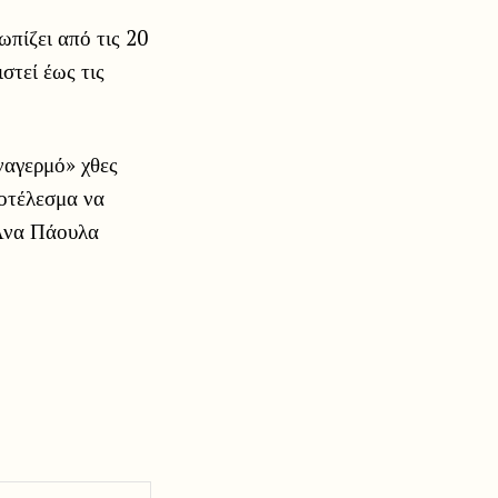
πίζει από τις 20
στεί έως τις
ναγερμό» χθες
ποτέλεσμα να
 Άνα Πάουλα