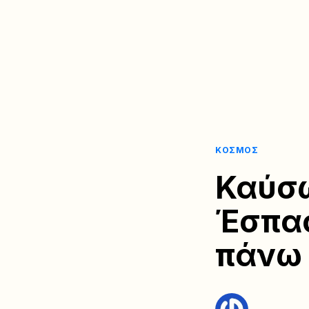
ΚΌΣΜΟΣ
Καύσω
Έσπασ
πάνω 