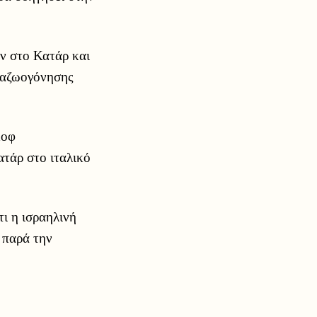
ών στο Κατάρ και
αναζωογόνησης
κοφ
τάρ στο ιταλικό
τι η ισραηλινή
 παρά την