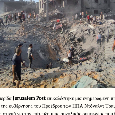
μερίδα
Jerusalem Post
επικαλέστηκε μια ενημερωμένη π
ι της κυβέρνησης του Προέδρου των ΗΠΑ Ντόναλντ Τραμ
η στιγμή για την επίτευξη μιας συνολικής συμφωνίας που