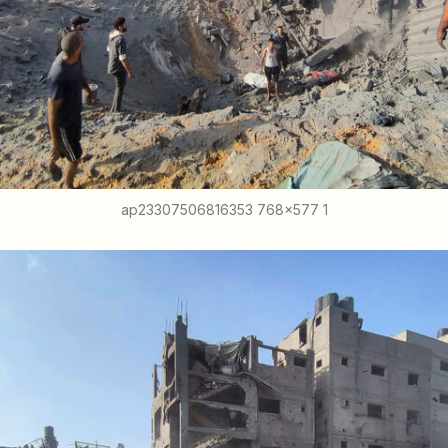
ap23307506816353 768x577 1