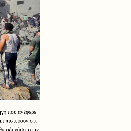
ηγή που ανέφερε
π πιστεύουν ότι
 θα οδηγήσει στην