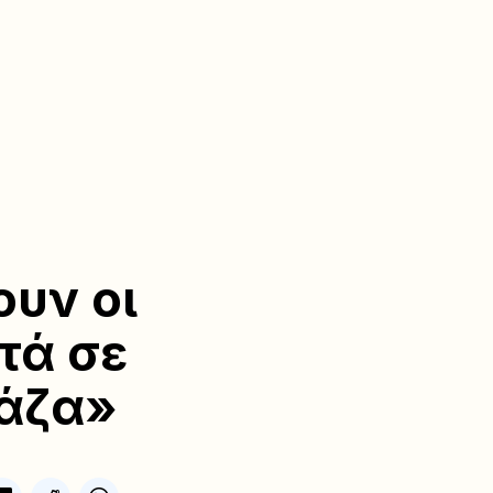
ουν οι
τά σε
Γάζα»