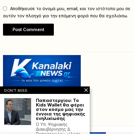
Αποθήκευσε το όνομά μου, email, και τον ιστότοπο μου σε
αυτόν τον πλοηγό για την επόμενη φορά που θα σχολιάσω.
DON'T MISS
Παπαστεργίου: Το
Kids Wallet θα φέρει
στον κόσμο μας την
έννοια της ψηφιακής
ενηλικίωσης
Powered with
by Hostville”)
Ο Υπ. Ψηφιακής
Διακυβέρνησης Δ.