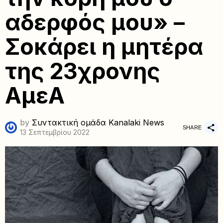
αδερφός μου» –
Σοκάρει η μητέρα
της 23χρονης
ΑμεΑ
by
Συντακτική ομάδα Kanalaki News
SHARE
13 Σεπτεμβρίου 2022