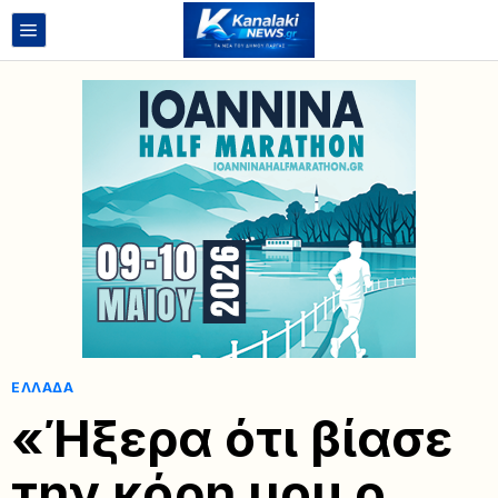
ΕΛΛΆΔΑ
«Ήξερα ότι βίασε
την κόρη μου ο