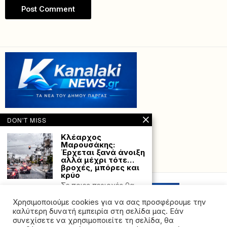
DON'T MISS
Κλέαρχος
Μαρουσάκης:
Έρχεται ξανά άνοιξη
αλλά μέχρι τότε…
Powered with
by Hostville”)
βροχές, μπόρες και
κρύο
Σε ποιες περιοχές θα
επιμείνουν τα καιρικά
Χρησιμοποιούμε cookies για να σας προσφέρουμε την
φαινόμενα και το
καλύτερη δυνατή εμπειρία στη σελίδα μας. Εάν
Πολύ υψηλός
συνεχίσετε να χρησιμοποιείτε τη σελίδα, θα
κίνδυνος για φωτιά