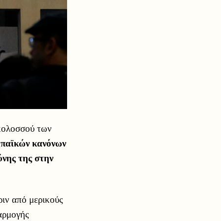
κολοσσού των
ωπαϊκών κανόνων
νης της στην
ριν από μερικούς
αρμογής