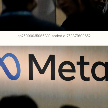
ap25009035086833 scaled e1753871609652