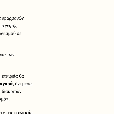
ρά εφαρμογών
 τεχνητής
γωνισμού σε
και των
η εταιρεία θα
 αγορά
, όχι μέσω
 διακριτών
σμό».
ις της ιταλικής