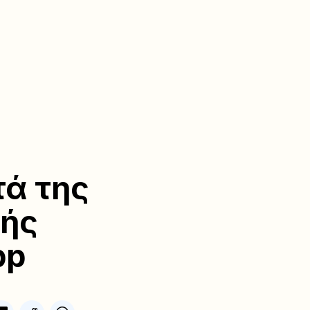
τά της
τής
pp