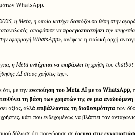
υμάτων WhatsApp.
2025, η Meta, η οποία κατέχει δεσπόζουσα θέση στην αγο
 καταναλωτές, αποφάσισε να
προεγκαταστήσει
την υπηρεσία
 στην εφαρμογή WhatsApp
», ανέφερε η ιταλική αρχή αντα
γεια, η Meta
ενδέχεται να επιβάλλει
τη χρήση του chatbot 
θησης AI στους χρήστες της
».
 ότι, με την
ενοποίηση του Meta AI με το WhatsApp
, 
τευθύνει τη βάση των χρηστών
της
σε μια αναδυόμενη
σει αξίας, αλλά
επιβάλλοντας τη διαθεσιμότητα
των δύο
χρήστες, κάτι που ενδεχομένως να βλάπτει τον ανταγωνι
σμού δήλωσε ότι προχώρησε σε
έρευνα στις εγκαταστάσε