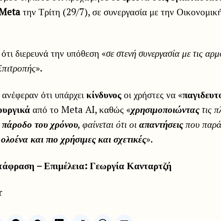
 Meta
την Τρίτη (29/7), σε συνεργασία με την Οικονομικ
ότι διερευνά την υπόθεση «
σε στενή συνεργασία με τις αρμ
Επιτροπής
».
ς ανέφεραν ότι υπάρχει
κίνδυνος
οι χρήστες να «
παγιδευτ
ουργικά
από το Meta AI, καθώς «
χρησιμοποιώντας
τις 
ν
πάροδο του χρόνου
, φαίνεται ότι οι
απαντήσεις
που παρά
ι
ολοένα και πιο χρήσιμες και σχετικές
».
τάφραση – Επιμέλεια: Γεωργία Κανταρτζή
r