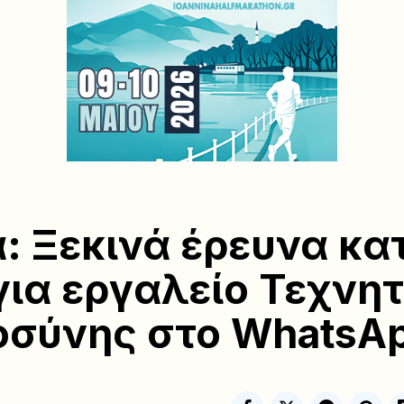
α: Ξεκινά έρευνα κα
για εργαλείο Τεχνη
σύνης στο WhatsA