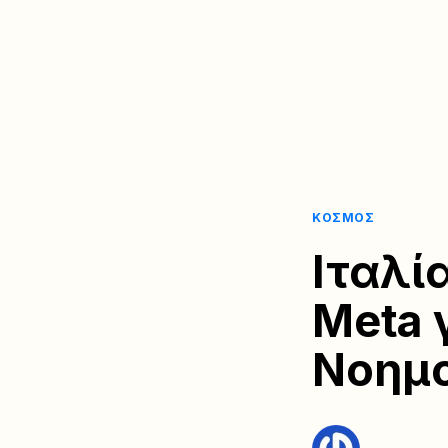
ΚΌΣΜΟΣ
Ιταλί
Meta 
Νοημο