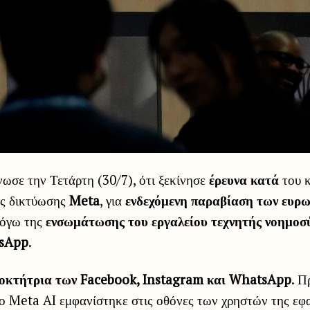
ωσε την Τετάρτη (30/7), ότι ξεκίνησε
έρευνα κατά
του 
ής δικτύωσης
Meta
, για
ενδεχόμενη παραβίαση των ευρ
λόγω της
ενσωμάτωσης του εργαλείου τεχνητής νοημοσύ
sApp
.
διοκτήτρια των Facebook, Instagram και WhatsApp
. Π
ίο Meta AI εμφανίστηκε στις οθόνες των χρηστών της εφ