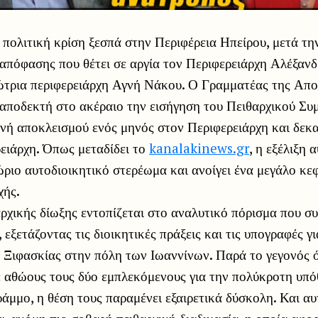
πολιτική κρίση ξεσπά στην Περιφέρεια Ηπείρου, μετά τη
 απόφασης που θέτει σε αργία τον Περιφερειάρχη Αλέξαν
ώτρια περιφερειάρχη Αγνή Νάκου. Ο Γραμματέας της Απ
αποδεκτή στο ακέραιο την εισήγηση του Πειθαρχικού Συ
ινή αποκλεισμού ενός μηνός στον Περιφερειάρχη και δεκ
ειάρχη. Όπως μεταδίδει το
kanalakinews.gr
, η εξέλιξη 
ώριο αυτοδιοικητικό στερέωμα και ανοίγει ένα μεγάλο κεφ
χής.
ρχικής δίωξης εντοπίζεται στο αναλυτικό πόρισμα που σ
 εξετάζοντας τις διοικητικές πράξεις και τις υπογραφές γ
 Ξιφασκίας στην πόλη των Ιωαννίνων. Παρά το γεγονός ό
ε αθώους τους δύο εμπλεκόμενους για την πολύκροτη υπ
άμμο, η θέση τους παραμένει εξαιρετικά δύσκολη. Και αυ