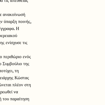
ά τις απευθείας
με ανακοίνωσή
ην ύπαρξη ποινής,
έγγραφα. Η
φερειακού
ς ενίσχυσε τις
το περιθώριο ενός
ο Συμβούλιο της
οτύχει, τη
ρειάρχης Κώστας
ώνεται πλέον στη
χρεωθεί να
κή του παραίτηση