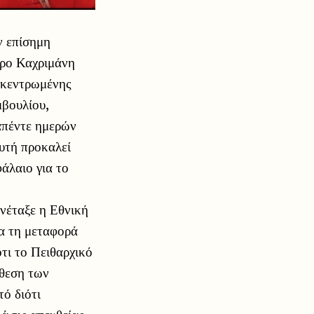
ν επίσημη
δρο Καχριμάνη
οκεντρωμένης
μβουλίου,
απέντε ημερών
αυτή προκαλεί
άλαιο για το
υνέταξε η Εθνική
ια τη μεταφορά
τι το Πειθαρχικό
όθεση των
τό διότι