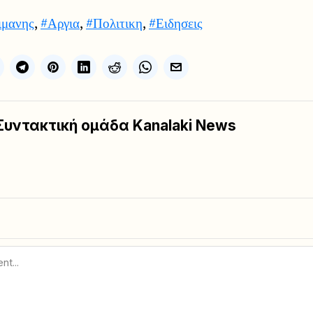
ιμανης
,
#Αργια
,
#Πολιτικη
,
#Ειδησεις
Συντακτική ομάδα Kanalaki News