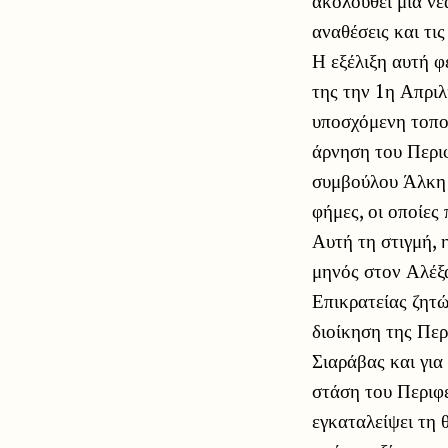
ακολουθεί μια νέ
αναθέσεις και τι
Η εξέλιξη αυτή φ
της την 1η Απριλ
υποσχόμενη τοπο
άρνηση του Περιφ
συμβούλου Άλκη 
φήμες, οι οποίες
Αυτή τη στιγμή, 
μηνός στον Αλέξ
Επικρατείας ζητώ
διοίκηση της Περ
Σιαράβας και για
στάση του Περιφε
εγκαταλείψει τη 