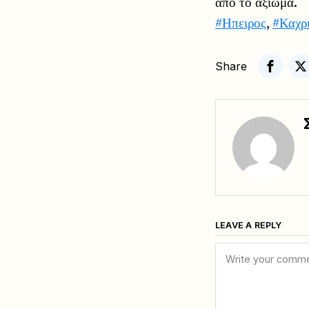
από το αξίωμα.
#Ηπειρος
,
#Καχρ
Share
LEAVE A REPLY