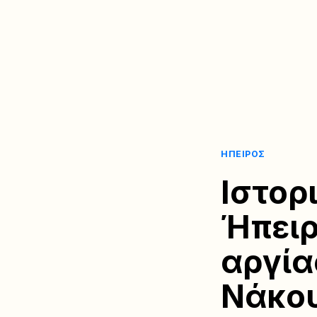
ΉΠΕΙΡΟΣ
Ιστορ
Ήπειρ
αργία
Νάκου