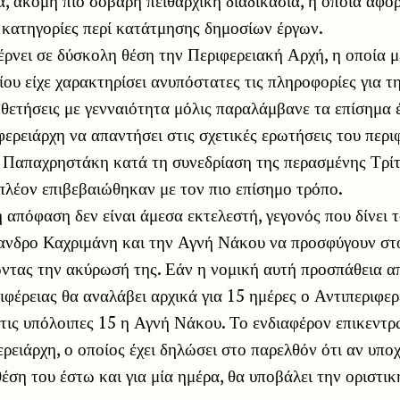
α, ακόμη πιο σοβαρή πειθαρχική διαδικασία, η οποία αφορ
ς κατηγορίες περί κατάτμησης δημοσίων έργων.
έρνει σε δύσκολη θέση την Περιφερειακή Αρχή, η οποία 
ίου είχε χαρακτηρίσει ανυπόστατες τις πληροφορίες για τ
θετήσεις με γενναιότητα μόλις παραλάμβανε τα επίσημα 
ερειάρχη να απαντήσει στις σχετικές ερωτήσεις του περι
Παπαχρηστάκη κατά τη συνεδρίαση της περασμένης Τρίτη
 πλέον επιβεβαιώθηκαν με τον πιο επίσημο τρόπο.
η απόφαση δεν είναι άμεσα εκτελεστή, γεγονός που δίνει 
ανδρο Καχριμάνη και την Αγνή Νάκου να προσφύγουν στ
ντας την ακύρωσή της. Εάν η νομική αυτή προσπάθεια απ
ιφέρειας θα αναλάβει αρχικά για 15 ημέρες ο Αντιπεριφε
 τις υπόλοιπες 15 η Αγνή Νάκου. Το ενδιαφέρον επικεντρ
ρειάρχη, ο οποίος έχει δηλώσει στο παρελθόν ότι αν υπο
θέση του έστω και για μία ημέρα, θα υποβάλει την οριστι