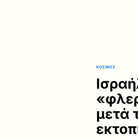
ΚΌΣΜΟΣ
Ισραή
«φλερ
μετά 
εκτοπ