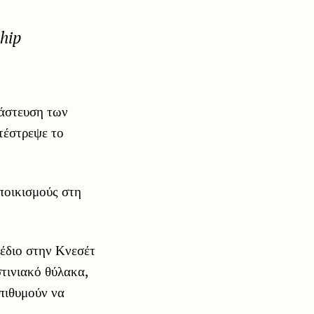
ship
νάστευση των
τέστρεψε το
εποικισμούς στη
χέδιο στην Κνεσέτ
τινιακό θύλακα,
πιθυμούν να