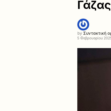
Γάζας
by
Συντακτική ο
5 Φεβρουαρίου 202