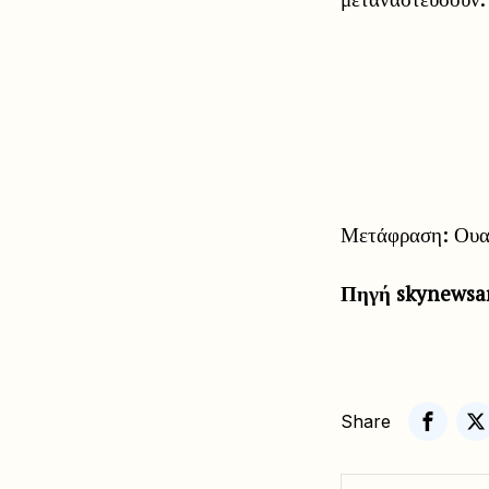
Μετάφραση: Ουαλ
Πηγή skynewsa
Share