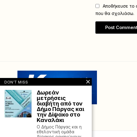
Αποθήκευσε το ό
που θα σχολιάσω.
DON'T MISS
Δωρεάν
μετρήσεις
διαβήτη από τον
Δήμο Πάργας και
την Δίψακο στο
Καναλάκι
Ο Δήμος Πάργας και η
εθελοντική ομάδα
Δίψακος οργανώνουν