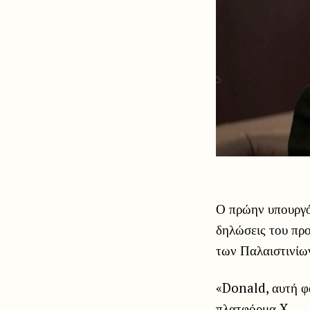
Ο πρώην υπουργό
δηλώσεις του πρ
των Παλαιστινίω
«Donald, αυτή φα
πλατφόρμα X.