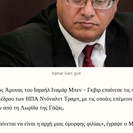
itamar ben gvir
ς Άμυνας του Ισραήλ Ιταμάρ Μπεν – Γκβιρ επαίνεσε τις
οέδρου των ΗΠΑ Ντόναλντ Τραμπ, με τις οποίες επέμεινε
ν από τη Λωρίδα της Γάζας.
ίνεται να είναι η αρχή μιας όμορφης φιλίας», έγραψε ο 