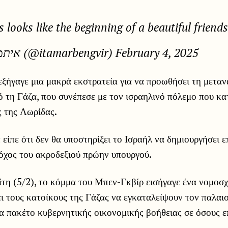
s looks like the beginning of a beautiful friend
— איתמר בן גביר (@itamarbengvir) February 4, 2025
εξήγαγε μια μακρά εκστρατεία για να προωθήσει τη μετα
 τη Γάζα, που συνέπεσε με τον ισραηλινό πόλεμο που κα
ς της Λωρίδας.
είπε ότι δεν θα υποστηρίξει το Ισραήλ να δημιουργήσει 
τόχος του ακροδεξιού πρώην υπουργού.
τη (5/2), το κόμμα του Μπεν-Γκβίρ εισήγαγε ένα νομοσ
ι τους κατοίκους της Γάζας να εγκαταλείψουν τον παλαισ
α πακέτο κυβερνητικής οικονομικής βοήθειας σε όσους ε