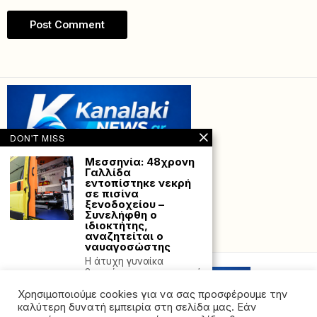
DON'T MISS
Μεσσηνία: 48χρονη
Γαλλίδα
εντοπίστηκε νεκρή
σε πισίνα
ξενοδοχείου –
Συνελήφθη ο
ιδιοκτήτης,
αναζητείται ο
Powered with
by Hostville”)
ναυαγοσώστης
Η άτυχη γυναίκα
βρισκόταν στην περιοχή
μαζί με το σύζυγο
Χρησιμοποιούμε cookies για να σας προσφέρουμε την
Κύπρος – ΥΠΕΞ για
καλύτερη δυνατή εμπειρία στη σελίδα μας. Εάν
διάγγελμα Πούτιν: