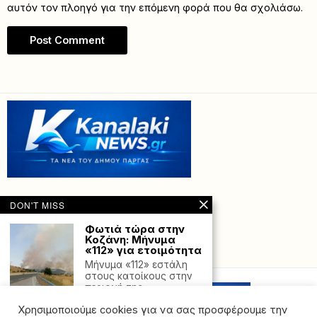
αυτόν τον πλοηγό για την επόμενη φορά που θα σχολιάσω.
DON'T MISS
Φωτιά τώρα στην
Κοζάνη: Μήνυμα
«112» για ετοιμότητα
Powered with
by Hostville”)
Μήνυμα «112» εστάλη
στους κατοίκους στην
περιοχή της
Μαυροπηγής στην
Χρησιμοποιούμε cookies για να σας προσφέρουμε την