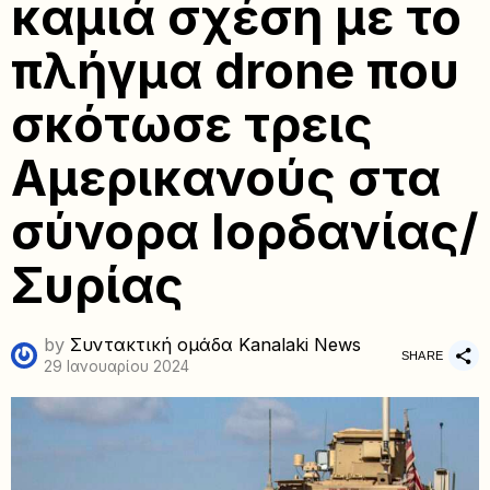
καμιά σχέση με το
πλήγμα drone που
σκότωσε τρεις
Αμερικανούς στα
σύνορα Ιορδανίας/
Συρίας
by
Συντακτική ομάδα Kanalaki News
SHARE
29 Ιανουαρίου 2024