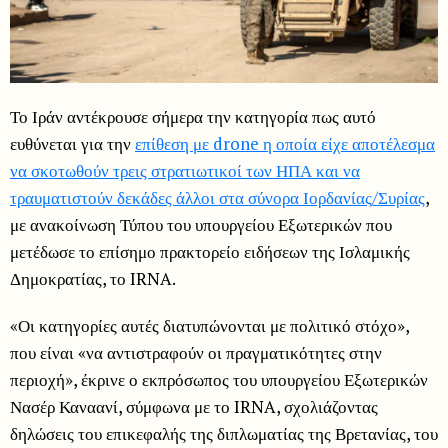
Το Ιράν αντέκρουσε σήμερα την κατηγορία πως αυτό
ευθύνεται για την
επίθεση με drone η οποία είχε αποτέλεσμα
να σκοτωθούν τρεις στρατιωτικοί των ΗΠΑ και να
τραυματιστούν δεκάδες άλλοι στα σύνορα Ιορδανίας/Συρίας
,
με ανακοίνωση Τύπου του υπουργείου Εξωτερικών που
μετέδωσε το επίσημο πρακτορείο ειδήσεων της Ισλαμικής
Δημοκρατίας, το IRNA.
«Οι κατηγορίες αυτές διατυπώνονται με πολιτικό στόχο»,
που είναι «να αντιστραφούν οι πραγματικότητες στην
περιοχή», έκρινε ο εκπρόσωπος του υπουργείου Εξωτερικών
Νασέρ Καναανί, σύμφωνα με το IRNA, σχολιάζοντας
δηλώσεις του επικεφαλής της διπλωματίας της Βρετανίας, του