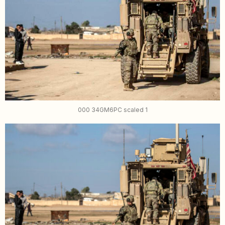
000 34GM6PC scaled 1