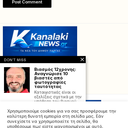
DON'T MISS
Βιασμός 12χρονης:
Αναγνώρισε 10
βιαστές από
φωτογραφίες
ταυτότητας
Powered with
by Hostville”)
Καταιγιστικές είναι οι
εξελίξεις σχετικά με την
υπόθεση του βιασμού
της
Χρησιμοποιούμε cookies για να σας προσφέρουμε την
Βουλή: Νέος γύρος
καλύτερη δυνατή εμπειρία στη σελίδα μας. Εάν
αντπράθεσης για
συνεχίσετε να χρησιμοποιείτε τη σελίδα, θα
τον ΟΠΕΚΕΠΕ στην
υποθέσουμε πως είστε ικανοποιημένοι με αυτό.
Ολομέλεια