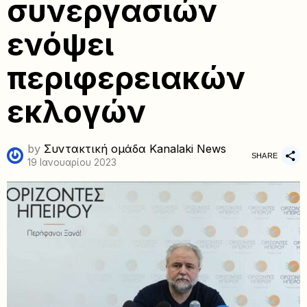
συνεργασιών
ενόψει
περιφερειακών
εκλογών
by
Συντακτική ομάδα Kanalaki News
SHARE
19 Ιανουαρίου 2023