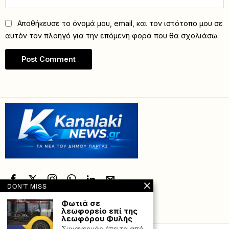
Αποθήκευσε το όνομά μου, email, και τον ιστότοπο μου σε
αυτόν τον πλοηγό για την επόμενη φορά που θα σχολιάσω.
DON'T MISS
Φωτιά σε
λεωφορείο επί της
Powered with
by Hostville”)
λεωφόρου Φυλής