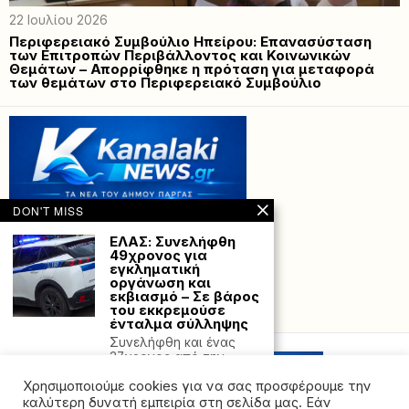
22 Ιουλίου 2026
Περιφερειακό Συμβούλιο Ηπείρου: Επανασύσταση
των Επιτροπών Περιβάλλοντος και Κοινωνικών
Θεμάτων – Απορρίφθηκε η πρόταση για μεταφορά
των θεμάτων στο Περιφερειακό Συμβούλιο
DON'T MISS
ΕΛΑΣ: Συνελήφθη
49χρονος για
εγκληματική
οργάνωση και
εκβιασμό – Σε βάρος
του εκκρεμούσε
Powered with
by Hostville”)
ένταλμα σύλληψης
Συνελήφθη και ένας
37χρονος από την
ΕΛΑΣ. Στη σύλληψη
Χρησιμοποιούμε cookies για να σας προσφέρουμε την
ενός
καλύτερη δυνατή εμπειρία στη σελίδα μας. Εάν