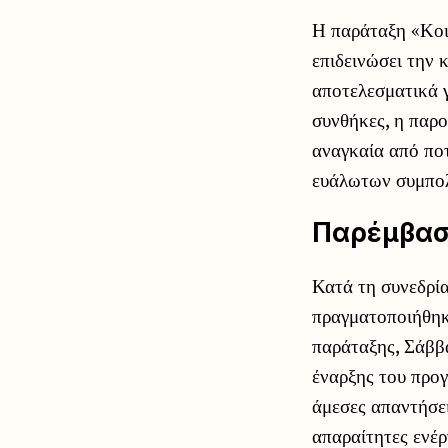
Η παράταξη «Κοιν
επιδεινώσει την 
αποτελεσματικά γ
συνθήκες, η παρο
αναγκαία από ποτ
ευάλωτων συμπο
Παρέμβασ
Κατά τη συνεδρί
πραγματοποιήθηκε
παράταξης, Σάββα
έναρξης του προ
άμεσες απαντήσει
απαραίτητες ενέρ