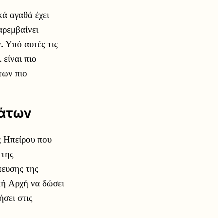
ά αγαθά έχει
αρεμβαίνει
. Υπό αυτές τις
είναι πιο
των πιο
μάτων
ς Ηπείρου που
 της
πευσης της
κή Αρχή να δώσει
ήσει στις