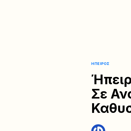
ΉΠΕΙΡΟΣ
Ήπειρ
Σε Αν
Καθυ