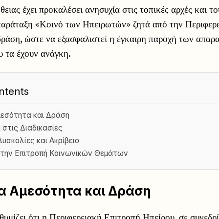
ήθειας έχει προκαλέσει ανησυχία στις τοπικές αρχές και τ
παράταξη «Κοινό των Ηπειρωτών» ζητά από την Περιφερ
ράση, ώστε να εξασφαλιστεί η έγκαιρη παροχή των απαρ
υ τα έχουν ανάγκη.
ntents
μεσότητα και Δράση
στις Διαδικασίες
Δυσκολίες και Ακρίβεια
την Επιτροπή Κοινωνικών Θεμάτων
α Αμεσότητα και Δράση
υμίζει ότι η Περιφερειακή Επιτροπή Ηπείρου, σε συνεδρί