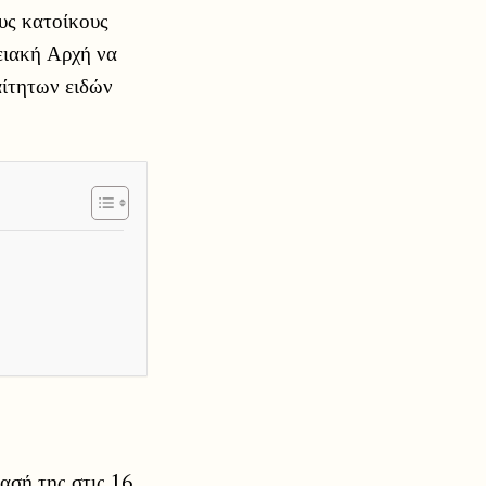
ους κατοίκους
ειακή Αρχή να
αίτητων ειδών
ασή της στις 16