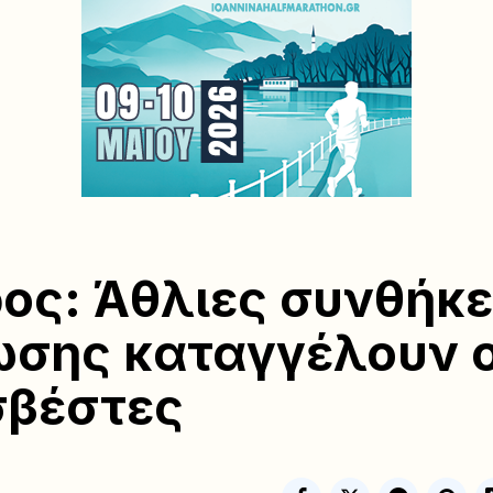
ος: Άθλιες συνθήκ
ωσης καταγγέλουν ο
σβέστες