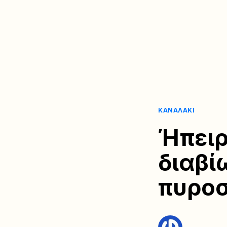
ΚΑΝΑΛΆΚΙ
Ήπειρ
διαβί
πυρο