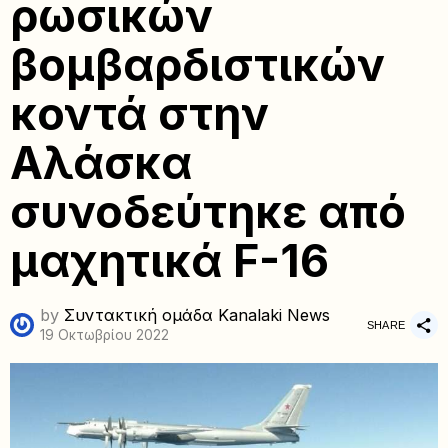
ρωσικών
βομβαρδιστικών
κοντά στην
Αλάσκα
συνοδεύτηκε από
μαχητικά F-16
by
Συντακτική ομάδα Kanalaki News
SHARE
19 Οκτωβρίου 2022