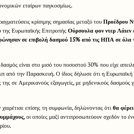
ονομικών εταίρων παγκοσμίως.
ραγματεύσεις κρίσιμης σημασίας μεταξύ του
Προέδρου Ν
υ της Ευρωπαϊκής Επιτροπής
Ούρσουλα φον ντερ Λάιεν
σ
ώνησαν σε επιβολή δασμού 15% από τις ΗΠΑ σε όλα 
δασμός είναι στο μισό του ποσοστού 30% που είχε απειλ
μπ από την Παρασκευή. Ο ίδιος δήλωσε ότι η Ευρωπαϊκ
ές της σε Αμερικανούς εξαγωγείς, με μηδενικούς δασμούς 
 χαιρέτισε επίσης τη συμφωνία, δηλώνοντας ότι
θα φέρε
 συμμάχους
, οι οποίες μαζί αντιπροσωπεύουν σχεδόν το έν
ρίου.