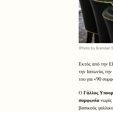
(Photo by Brendan
Εκτός από την Ε
την Ιαπωνία, την 
του για «90 συμφ
Ο
Γάλλος Υπου
συμφωνία
νωρίς 
βασικούς γαλλικ