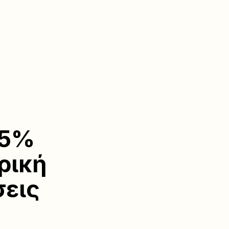
15%
ρική
σεις