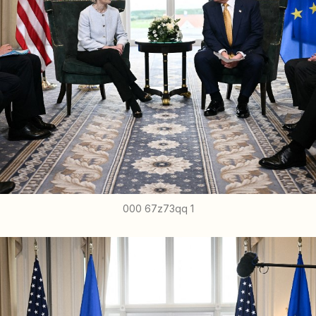
000 67z73qq 1