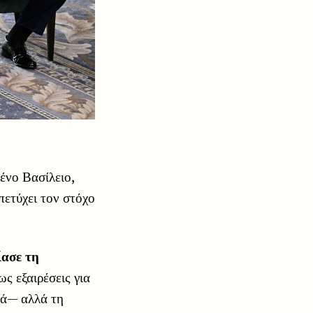
ένο Βασίλειο,
 πετύχει τον στόχο
ίασε τη
ς εξαιρέσεις για
τά— αλλά τη