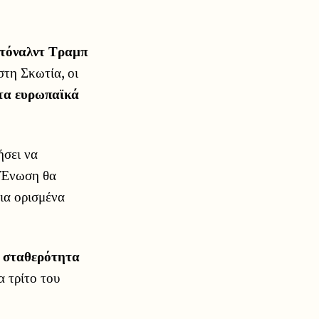
τόναλντ Τραμπ
τη Σκωτία, οι
τα ευρωπαϊκά
ήσει να
ή Ένωση θα
για ορισμένα
ι σταθερότητα
α τρίτο του