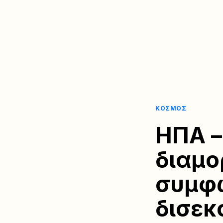
ΚΌΣΜΟΣ
ΗΠΑ –
διαμο
συμφω
δισεκ